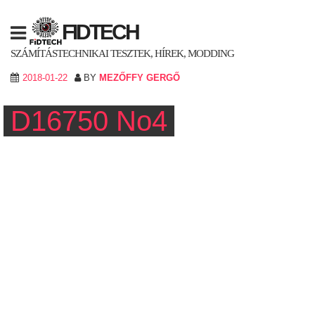
Skip
to
FIDTECH
content
SZÁMÍTÁSTECHNIKAI TESZTEK, HÍREK, MODDING
2018-01-22
BY
MEZŐFFY GERGŐ
D16750 No4