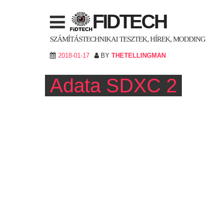
Skip
FIDTECH
to
content
SZÁMÍTÁSTECHNIKAI TESZTEK, HÍREK, MODDING
2018-01-17
BY
THETELLINGMAN
Adata SDXC 2