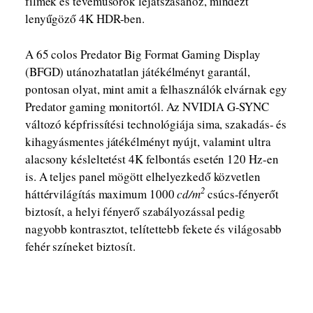
filmek és tévéműsorok lejátszásához, mindezt
lenyűgöző 4K HDR-ben.
A 65 colos Predator Big Format Gaming Display
(BFGD) utánozhatatlan játékélményt garantál,
pontosan olyat, mint amit a felhasználók elvárnak egy
Predator gaming monitortól. Az NVIDIA G-SYNC
változó képfrissítési technológiája sima, szakadás- és
kihagyásmentes játékélményt nyújt, valamint ultra
alacsony késleltetést 4K felbontás esetén 120 Hz-en
is. A teljes panel mögött elhelyezkedő közvetlen
2
háttérvilágítás maximum 1000
cd
/
m
csúcs-fényerőt
biztosít, a helyi fényerő szabályozással pedig
nagyobb kontrasztot, telítettebb fekete és világosabb
fehér színeket biztosít.