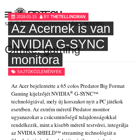
Skip
to
FIDTECH
2018-01-15
BY
THETELLINGMAN
content
SZÁMÍTÁSTECHNIKAI TESZTEK, HÍREK, MODDING
Az Acernek is van
NVIDIA G-SYNC
Címke:
gaming
monitora
SAJTÓKÖZLEMÉNYEK
Az Acer bejelentette a 65 colos Predator Big Format
®
Gaming kijelzőjét NVIDIA
G-SYNC™
technológiával, mely új korszakot nyit a PC játékok
esetében. Az extrém méretű Predator monitor
ugyanazokat a csúcsminőségű tulajdonságokkal
rendelkezik, mint a kisebb méretű testvérei, integrálja
az NVIDIA SHIELD™ streaming technológiát a