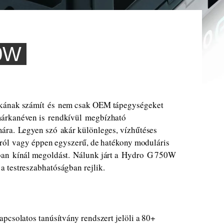
0W
rkának számít és nem csak OEM tápegységeket
márkanéven is rendkívül megbízható
ára. Legyen szó akár különleges, vízhűtéses
-król vagy éppen egyszerű, de hatékony moduláris
ban kínál megoldást. Nálunk járt a Hydro G 750W
a testreszabhatóságban rejlik.
pcsolatos tanúsítvány rendszert jelöli a 80+