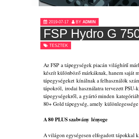
2019-07-17
BY
ADMIN
FSP Hydro G 75
TESZTEK
Az FSP a tápegységek piacán világhírű má
készít különböző márkáknak, hanem saját 
tápegységeket kínálnak a felhasználók szám
tápokról, irodai használatra tervezett PSU
tápegységekről, a gyártó minden kategóriá
80+ Gold tápegység, amely különlegessége 
A 80 PLUS szabvány
lényege
A világon egységesen elfogadott tápokkal ka