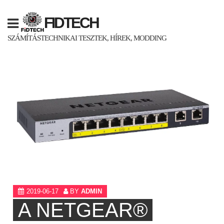
Skip
to
FIDTECH
content
SZÁMÍTÁSTECHNIKAI TESZTEK, HÍREK, MODDING
2019-06-17
BY
ADMIN
A NETGEAR®