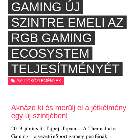
GAMING ÚJ
SZINTRE EMELI AZ
RGB GAMING
ECOSYSTEM
TELJESÍTMÉNYÉT
SAJTÓKÖZLEMÉNYEK
Aknázd ki és merülj el a jétkélmény
egy új szintjében!
2019. június 3., Tajpej, Tajvan – A Thermaltake
Gaming – a vezető eSport gaming perifériák