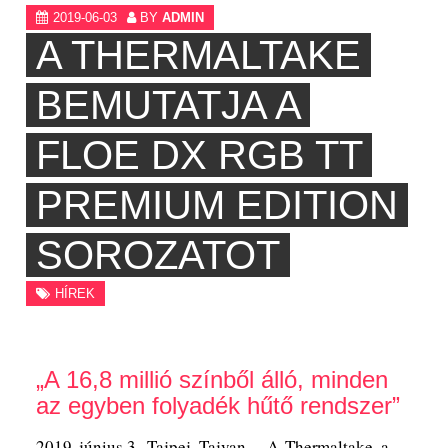
2019-06-03
BY
ADMIN
A THERMALTAKE
BEMUTATJA A
FLOE DX RGB TT
PREMIUM EDITION
SOROZATOT
HÍREK
„A 16,8 millió színből álló, minden
az egyben folyadék hűtő rendszer”
2019. június 3., Tajpej, Tajvan – A Thermaltake, a