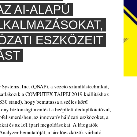
Z AI-ALAPÚ
ALKALMAZÁSOKAT,
ÓZATI ESZKÖZEIT
ÁST
Systems, Inc. (QNAP), a vezető számítástechnikai,
 csatlakozik a COMPUTEX TAJPEJ 2019 kiállításhoz
830 stand), hogy bemutassa a széles körű
ony biztonsági mentést a beépített deduplikációval,
pfelismerésben, az innovatív hálózati eszközöket, a
okat és az IoT ipari megoldásokat. A látogatók
e Analyzer bemutatóját, a tárolóeszközök várható