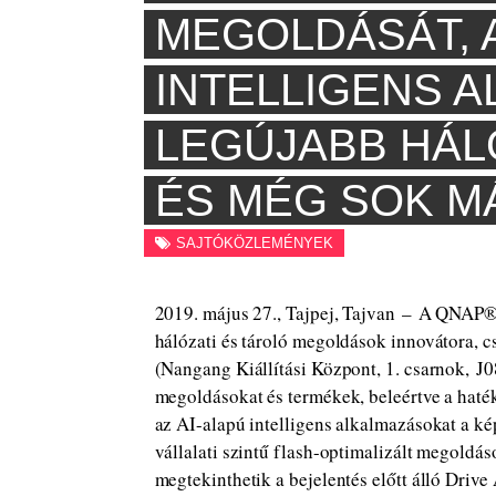
MEGOLDÁSÁT, A
INTELLIGENS 
LEGÚJABB HÁL
ÉS MÉG SOK M
SAJTÓKÖZLEMÉNYEK
2019. május 27., Tajpej, Tajvan – A QNAP® 
hálózati és tároló megoldások innovátora,
(Nangang Kiállítási Központ, 1. csarnok, J0
megoldásokat és termékek, beleértve a haték
az AI-alapú intelligens alkalmazásokat a ké
vállalati szintű flash-optimalizált megoldás
megtekinthetik a bejelentés előtt álló Driv