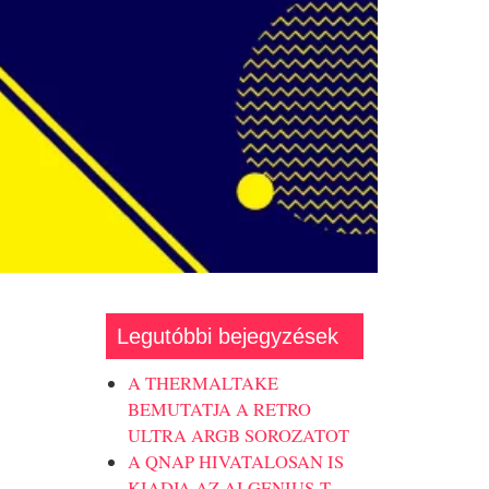
Legutóbbi bejegyzések
A THERMALTAKE
BEMUTATJA A RETRO
ULTRA ARGB SOROZATOT
A QNAP HIVATALOSAN IS
KIADJA AZ AI GENIUS-T