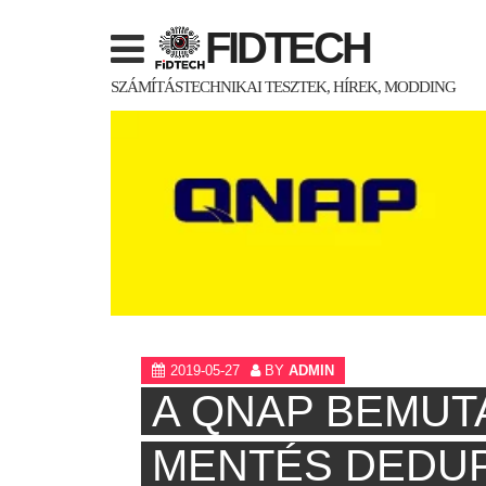
Skip
FIDTECH
to
content
SZÁMÍTÁSTECHNIKAI TESZTEK, HÍREK, MODDING
2019-05-27
BY
ADMIN
A QNAP BEMUT
MENTÉS DEDUP