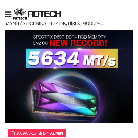
Skip
to
FIDTECH
content
SZÁMÍTÁSTECHNIKAI TESZTEK, HÍREK, MODDING
2019-05-16
BY
ADMIN