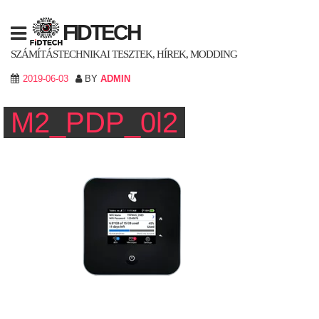
Skip
to
FIDTECH
content
SZÁMÍTÁSTECHNIKAI TESZTEK, HÍREK, MODDING
2019-06-03
BY
ADMIN
M2_PDP_0l2