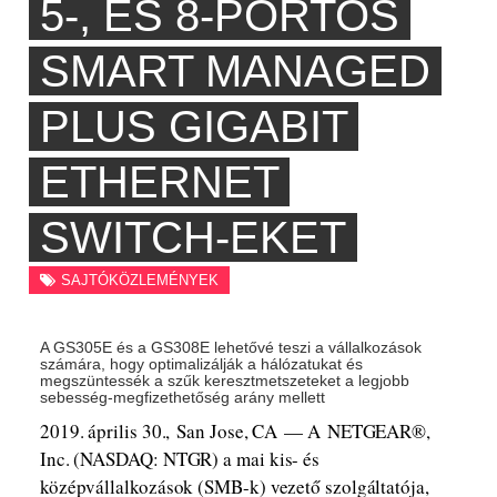
5-, ÉS 8-PORTOS
SMART MANAGED
PLUS GIGABIT
ETHERNET
SWITCH-EKET
SAJTÓKÖZLEMÉNYEK
A GS305E és a GS308E lehetővé teszi a vállalkozások
számára, hogy optimalizálják a hálózatukat és
megszüntessék a szűk keresztmetszeteket a legjobb
sebesség-megfizethetőség arány mellett
2019. április 30., San Jose, CA — A NETGEAR®,
Inc. (NASDAQ: NTGR) a mai kis- és
középvállalkozások (SMB-k) vezető szolgáltatója,