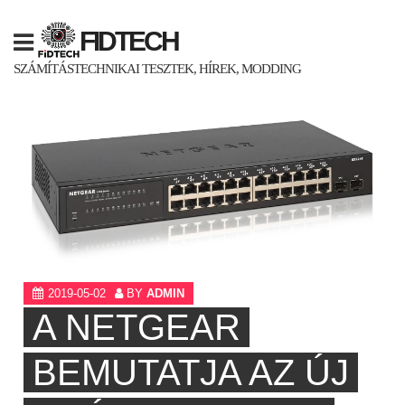
Skip
to
FIDTECH
content
SZÁMÍTÁSTECHNIKAI TESZTEK, HÍREK, MODDING
2019-05-02
BY
ADMIN
A NETGEAR
BEMUTATJA AZ ÚJ