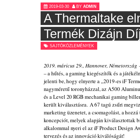
2019-03-30
BY
ADMIN
A Thermaltake eln
Termék Dizájn Díj
SAJTÓKÖZLEMÉNYEK
2019. máricus 29., Hannover, Németország
– a hűtés, a gaming kiegészítők és a játék
jelenti be, hogy elnyerte a „2019-es iF Term
nagyméretű toronyházzal, az A500 Aluminu
és a Level 20 RGB mechanikai gaming billen
került kiválasztásra. A 67 tagú zsűri megviz
marketing üzenetet, a csomagolást, a hozzá t
koncepciót, melyek alapján kiválasztottak 
alkalommal nyeri el az iF Product Design Awa
tervezés és az innováció kiválóságát!