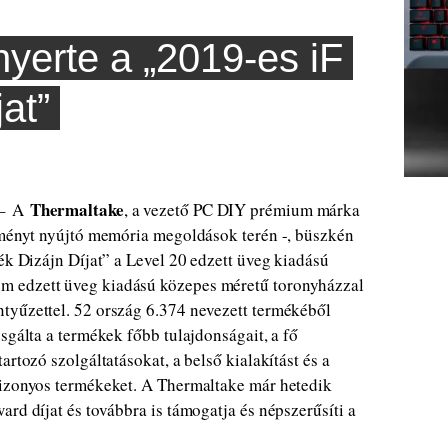
yerte a „2019-es iF
at”
Thermaltake
– A
, a vezető PC DIY prémium márka
élményt nyújtó memória megoldások terén -, büszkén
ék Dizájn Díjat” a Level 20 edzett üveg kiadású
m edzett üveg kiadású közepes méretű toronyházzal
tyűzettel. 52 ország 6.374 nevezett termékéből
sgálta a termékek főbb tulajdonságait, a fő
artozó szolgáltatásokat, a belső kialakítást és a
bizonyos termékeket. A Thermaltake már hetedik
rd díjat és továbbra is támogatja és népszerűsíti a