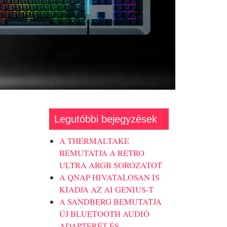
Legutóbbi bejegyzések
A THERMALTAKE
BEMUTATJA A RETRO
ULTRA ARGB SOROZATOT
A QNAP HIVATALOSAN IS
KIADJA AZ AI GENIUS-T
A SANDBERG BEMUTATJA
ÚJ BLUETOOTH AUDIÓ
ADAPTERÉT ÉS