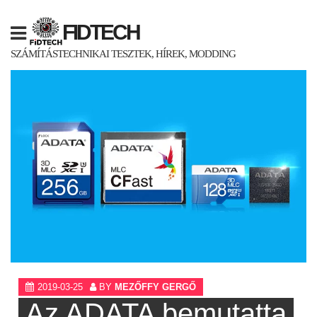
Skip
to
FIDTECH
content
SZÁMÍTÁSTECHNIKAI TESZTEK, HÍREK, MODDING
2019-03-25
BY
MEZŐFFY GERGŐ
Az ADATA bemutatta