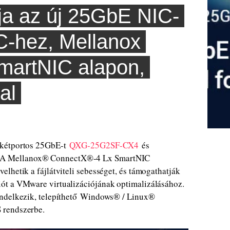
a az új 25GbE NIC-
C-hez, Mellanox
martNIC alapon,
al
 kétportos 25GbE-t
QXG-25G2SF-CX4
és
. A Mellanox® ConnectX®-4 Lx SmartNIC
lhetik a fájlátviteli sebességet, és támogathatják
ót a VMware virtualizációjának optimalizálásához.
endelkezik, telepíthető Windows® / Linux®
S rendszerbe.