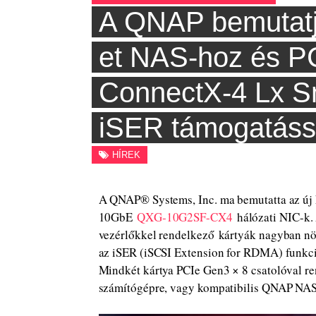
A QNAP bemutatj
et NAS-hoz és P
ConnectX-4 Lx S
iSER támogatáss
HÍREK
A QNAP® Systems, Inc. ma bemutatta az új
10GbE
QXG-10G2SF-CX4
hálózati NIC-k
vezérlőkkel rendelkező kártyák nagyban növe
az iSER (iSCSI Extension for RDMA) funkci
Mindkét kártya PCIe Gen3 × 8 csatolóval r
számítógépre, vagy kompatibilis QNAP NA