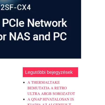
Legutóbbi bejegyzések
A THERMALTAKE
BEMUTATJA A RETRO
ULTRA ARGB SOROZATOT
A QNAP HIVATALOSAN IS
KIADJA AZ AI GENIUS-T