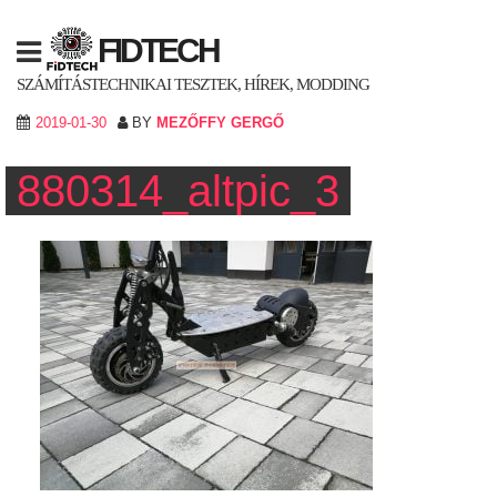
Skip
to
FIDTECH
content
SZÁMÍTÁSTECHNIKAI TESZTEK, HÍREK, MODDING
2019-01-30
BY
MEZŐFFY GERGŐ
880314_altpic_3