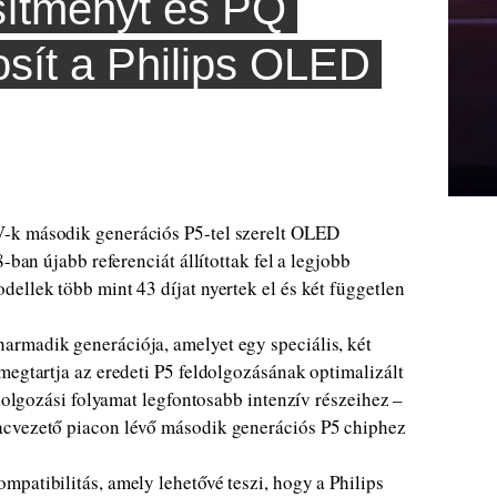
esítményt és PQ
tosít a Philips OLED
V-k második generációs P5-tel szerelt OLED
-ban újabb referenciát állítottak fel a legjobb
ellek több mint 43 díjat nyertek el és két független
rmadik generációja, amelyet egy speciális, két
megtartja az eredeti P5 feldolgozásának optimalizált
ldolgozási folyamat legfontosabb intenzív részeihez –
acvezető piacon lévő második generációs P5 chiphez
patibilitás, amely lehetővé teszi, hogy a Philips