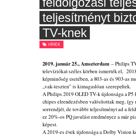
feldolgozási telj
teljesítményt biz
TV-knek
HÍREK
2019. január 25., Amszterdam
– Philips T
televíziókat széles körben ismerték el, 2018
képminőség esetében, a 803-as és 903-as mod
„vak-teszten” is kimagaslóan szerepeltek.
A Philips 2019 OLED TV-k újdonsága a P5 ha
chipes elrendezésben valósítottak meg, így 
sorrendjét, de további teljesítményt ad a fe
ez 20%-os PQ javulást eredményez a már pi
képest.
A 2019-es évek újdonsága a Dolby Vision kom