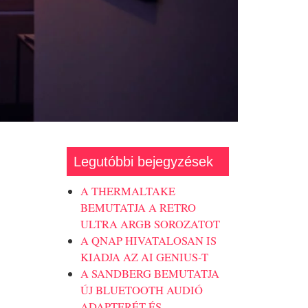
Legutóbbi bejegyzések
A THERMALTAKE
BEMUTATJA A RETRO
ULTRA ARGB SOROZATOT
A QNAP HIVATALOSAN IS
KIADJA AZ AI GENIUS-T
A SANDBERG BEMUTATJA
ÚJ BLUETOOTH AUDIÓ
ADAPTERÉT ÉS