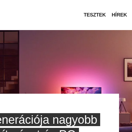
TESZTEK
HÍREK
enerációja nagyobb