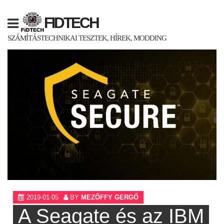
Skip
to
FIDTECH
content
SZÁMÍTÁSTECHNIKAI TESZTEK, HÍREK, MODDING
2019-01-05
BY
MEZŐFFY GERGŐ
A Seagate és az IBM