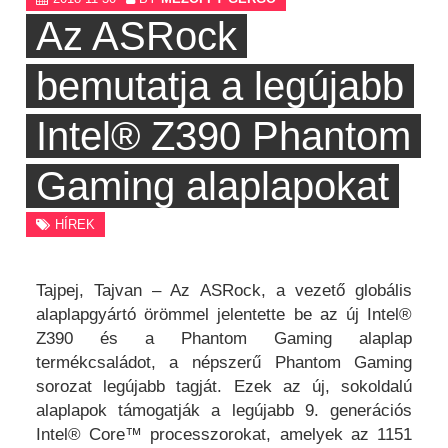
Az ASRock
bemutatja a legújabb
Intel® Z390 Phantom
Gaming alaplapokat
HÍREK
Tajpej, Tajvan – Az ASRock, a vezető globális
alaplapgyártó örömmel jelentette be az új Intel®
Z390 és a Phantom Gaming alaplap
termékcsaládot, a népszerű Phantom Gaming
sorozat legújabb tagját. Ezek az új, sokoldalú
alaplapok támogatják a legújabb 9. generációs
Intel® Core™ processzorokat, amelyek az 1151