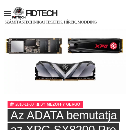
Skip
to
FIDTECH
content
SZÁMÍTÁSTECHNIKAI TESZTEK, HÍREK, MODDING
2018-11-30
BY
MEZŐFFY GERGŐ
Az ADATA bemutatja
az XPG SX8200 Pro