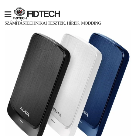
Skip
to
FIDTECH
content
SZÁMÍTÁSTECHNIKAI TESZTEK, HÍREK, MODDING