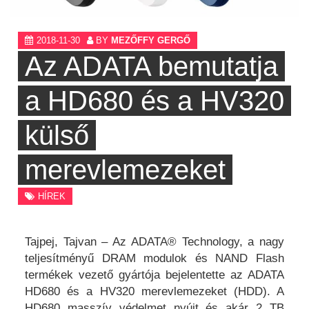
2018-11-30
BY
MEZŐFFY GERGŐ
Az ADATA bemutatja
a HD680 és a HV320
külső
merevlemezeket
HÍREK
Tajpej, Tajvan – Az ADATA® Technology, a nagy
teljesítményű DRAM modulok és NAND Flash
termékek vezető gyártója bejelentette az ADATA
HD680 és a HV320 merevlemezeket (HDD). A
HD680 masszív védelmet nyújt és akár 2 TB