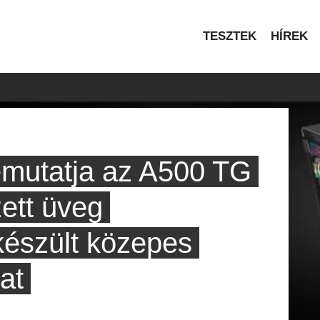
TESZTEK
HÍREK
emutatja az A500 TG
ett üveg
készült közepes
at