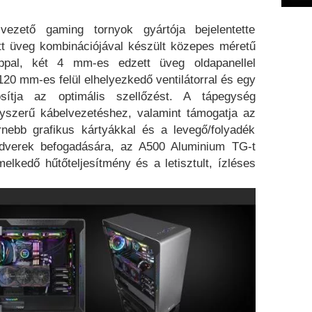
ezető gaming tornyok gyártója bejelentette
t üveg kombinációjával készült közepes méretű
appal, két 4 mm-es edzett üveg oldapanellel
 120 mm-es felül elhelyezkedő ventilátorral és egy
sítja az optimális szellőzést. A tápegység
gyszerű kábelvezetéshez, valamint támogatja az
nebb grafikus kártyákkal és a levegő/folyadék
rdverek befogadására, az A500 Aluminium TG-t
lkedő hűtőteljesítmény és a letisztult, ízléses