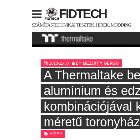
Skip
FIDTECH
to
content
SZÁMÍTÁSTECHNIKAI TESZTEK, HÍREK, MODDING
2018-11-30
BY
MEZŐFFY GERGŐ
A Thermaltake b
alumínium és edz
kombinációjával 
méretű toronyház
HÍREK