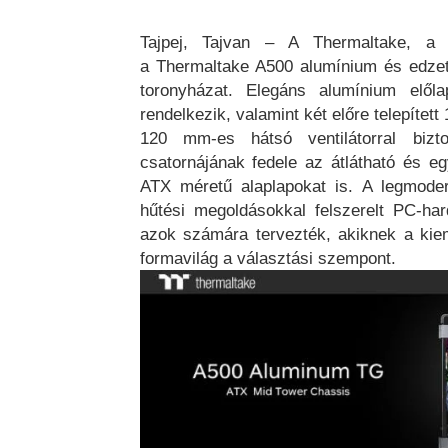
Tajpej, Tajvan – A Thermaltake, a v
a Thermaltake A500 alumínium és edzet
toronyházat. Elegáns alumínium elől
rendelkezik, valamint két előre telepített
120 mm-es hátsó ventilátorral bizto
csatornájának fedele az átlátható és e
ATX méretű alaplapokat is. A legmoder
hűtési megoldásokkal felszerelt PC-ha
azok számára tervezték, akiknek a kieme
formavilág a választási szempont.