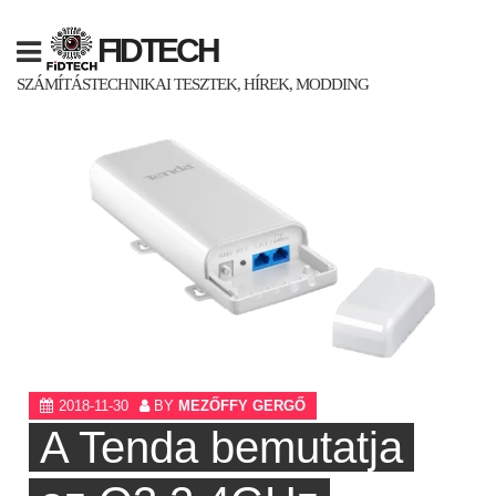
Skip
to
FIDTECH
content
SZÁMÍTÁSTECHNIKAI TESZTEK, HÍREK, MODDING
2018-11-30
BY
MEZŐFFY GERGŐ
A Tenda bemutatja