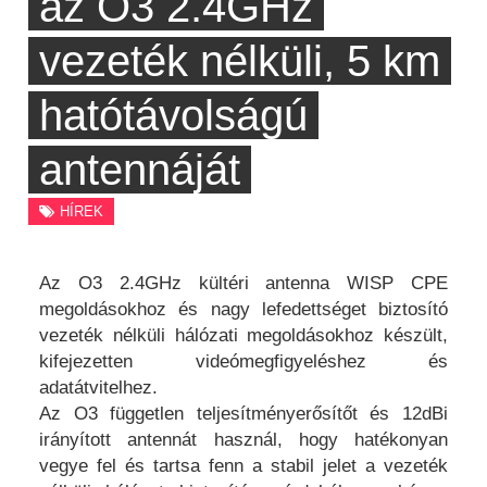
az O3 2.4GHz
vezeték nélküli, 5 km
hatótávolságú
antennáját
HÍREK
Az O3 2.4GHz kültéri antenna WISP CPE
megoldásokhoz és nagy lefedettséget biztosító
vezeték nélküli hálózati megoldásokhoz készült,
kifejezetten videómegfigyeléshez és
adatátvitelhez.
Az O3 független teljesítményerősítőt és 12dBi
irányított antennát használ, hogy hatékonyan
vegye fel és tartsa fenn a stabil jelet a vezeték