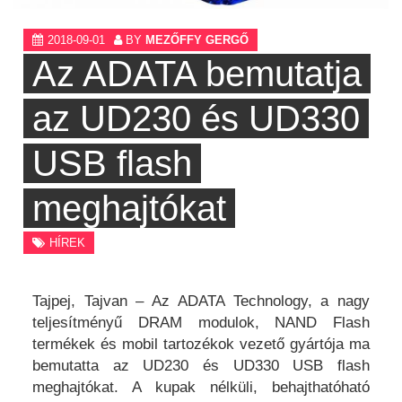
2018-09-01
BY
MEZŐFFY GERGŐ
Az ADATA bemutatja
az UD230 és UD330
USB flash
meghajtókat
HÍREK
Tajpej, Tajvan – Az ADATA Technology, a nagy
teljesítményű DRAM modulok, NAND Flash
termékek és mobil tartozékok vezető gyártója ma
bemutatta az UD230 és UD330 USB flash
meghajtókat. A kupak nélküli, behajthatóható