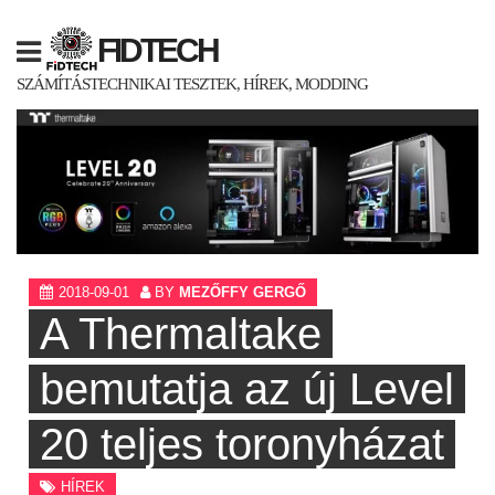
Skip
to
FIDTECH
content
SZÁMÍTÁSTECHNIKAI TESZTEK, HÍREK, MODDING
2018-09-01
BY
MEZŐFFY GERGŐ
A Thermaltake
bemutatja az új Level
20 teljes toronyházat
HÍREK