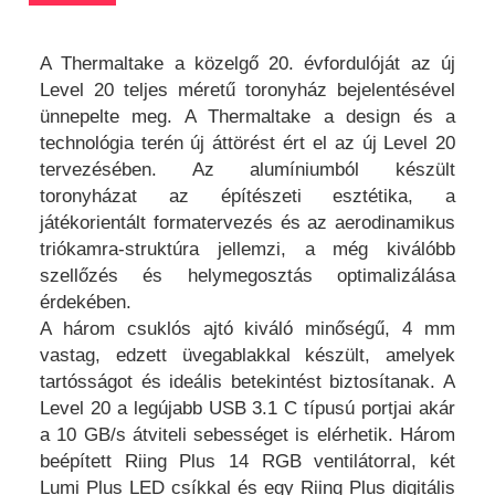
A Thermaltake a közelgő 20. évfordulóját az új
Level 20 teljes méretű toronyház bejelentésével
ünnepelte meg. A Thermaltake a design és a
technológia terén új áttörést ért el az új Level 20
tervezésében. Az alumíniumból készült
toronyházat az építészeti esztétika, a
játékorientált formatervezés és az aerodinamikus
triókamra-struktúra jellemzi, a még kiválóbb
szellőzés és helymegosztás optimalizálása
érdekében.
A három csuklós ajtó kiváló minőségű, 4 mm
vastag, edzett üvegablakkal készült, amelyek
tartósságot és ideális betekintést biztosítanak. A
Level 20 a legújabb USB 3.1 C típusú portjai akár
a 10 GB/s átviteli sebességet is elérhetik. Három
beépített Riing Plus 14 RGB ventilátorral, két
Lumi Plus LED csíkkal és egy Riing Plus digitális