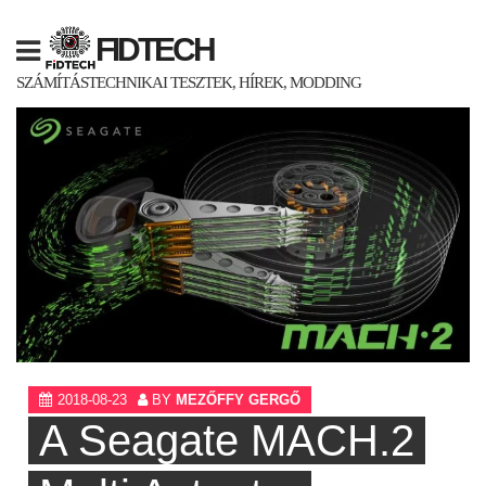
Skip
to
FIDTECH
content
SZÁMÍTÁSTECHNIKAI TESZTEK, HÍREK, MODDING
2018-08-23
BY
MEZŐFFY GERGŐ
A Seagate MACH.2