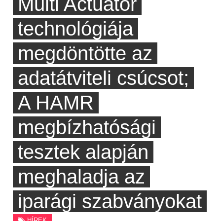
Multi Actuator
technológiája
megdöntötte az
adatátviteli csúcsot;
A HAMR
megbízhatósági
tesztek alapján
meghaladja az
iparági szabványokat
HÍREK