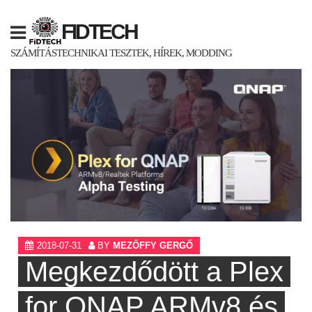
Skip
to
FIDTECH
content
SZÁMÍTÁSTECHNIKAI TESZTEK, HÍREK, MODDING
2018-07-31
BY
MEZŐFFY GERGŐ
Megkezdődött a Plex
for QNAP ARMv8 és