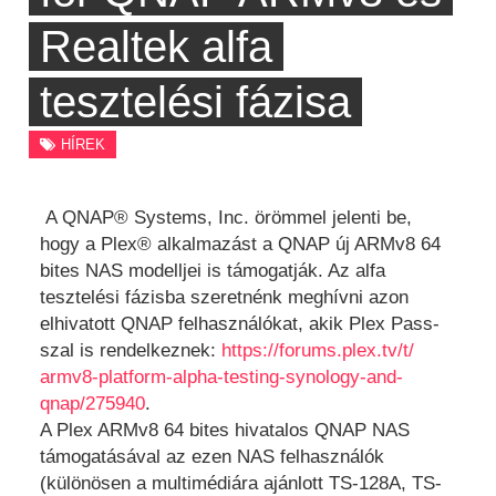
Realtek alfa
tesztelési fázisa
HÍREK
A QNAP® Systems, Inc. örömmel jelenti be,
hogy a Plex® alkalmazást a QNAP új ARMv8 64
bites NAS modelljei is támogatják. Az alfa
tesztelési fázisba szeretnénk meghívni azon
elhivatott QNAP felhasználókat, akik Plex Pass-
szal is rendelkeznek:
https://forums.plex.tv/t/
armv8-platform-alpha-testing-
synology-and-
qnap/275940
.
A Plex ARMv8 64 bites hivatalos QNAP NAS
támogatásával az ezen NAS felhasználók
(különösen a multimédiára ajánlott TS-128A, TS-