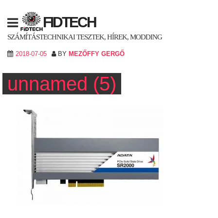
Skip
to
FIDTECH
content
SZÁMÍTÁSTECHNIKAI TESZTEK, HÍREK, MODDING
2018-07-05
BY
MEZŐFFY GERGŐ
unnamed (5)