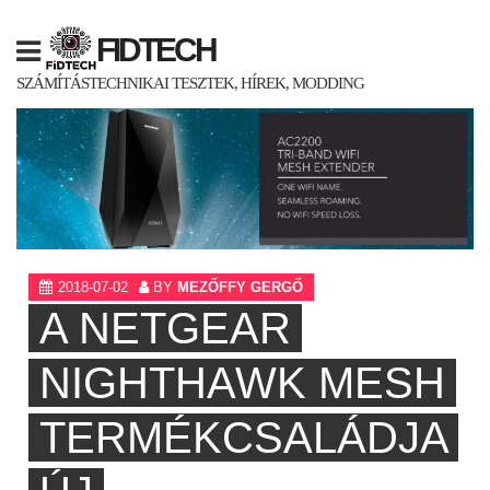
Skip
to
FIDTECH
content
SZÁMÍTÁSTECHNIKAI TESZTEK, HÍREK, MODDING
2018-07-02
BY
MEZŐFFY GERGŐ
A NETGEAR
NIGHTHAWK MESH
TERMÉKCSALÁDJA