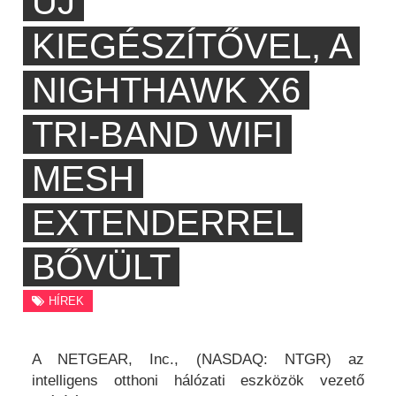
ÚJ
KIEGÉSZÍTŐVEL, A
NIGHTHAWK X6
TRI-BAND WIFI
MESH
EXTENDERREL
BŐVÜLT
HÍREK
A NETGEAR, Inc., (NASDAQ: NTGR) az
intelligens otthoni hálózati eszközök vezető