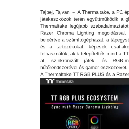
Tajpej, Tajvan － A Thermaltake, a PC ép
játékeszközök terén együttműködik a gl
Thermaltake legújabb szabadalmaztato
Razer Chroma Lighting megoldással
beleértve a számítógépházat, a tápegység
és a tartozékokat, képesek csatla
felhasználók, akik telepítették mind a
at, szinkronizált játék- és RGB
hűtőrendszerével és gamer eszközeivel.
A Thermaltake TT RGB PLUS és a Razer C