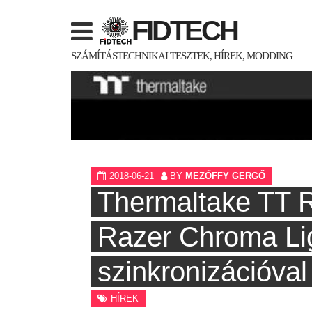
Skip
FIDTECH
to
content
SZÁMÍTÁSTECHNIKAI TESZTEK, HÍREK, MODDING
2018-06-21
BY
MEZŐFFY GERGŐ
Thermaltake TT 
Razer Chroma Li
szinkronizációval
HÍREK