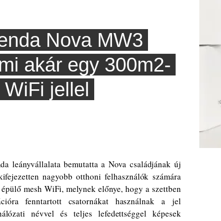
 Tenda Nova MW3
mi akár egy 300m2-
WiFi jellel
a leányvállalata bemutatta a Nova családjának új
ifejezetten nagyobb otthoni felhasználók számára
épülő mesh WiFi, melynek előnye, hogy a szettben
ióra fenntartott csatornákat használnak a jel
álózati névvel és teljes lefedettséggel képesek