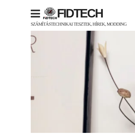
Skip
FIDTECH
to
content
SZÁMÍTÁSTECHNIKAI TESZTEK, HÍREK, MODDING