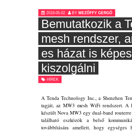
2018-05-02
BY
MEZŐFFY GERGŐ
Bemutatkozik a
mesh rendszer, a
es házat is képes 
kiszolgálni
HÍREK
A Tenda Technology Inc., a Shenzhen Tend
tagját, az MW3 mesh WiFi rendszert. A k
készült Nova MW3 egy dual-band routerre 
található eszközök a belső kommunikác
továbbítására amellett, hogy egységes h