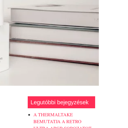
Legutóbbi bejegyzések
A THERMALTAKE
BEMUTATJA A RETRO