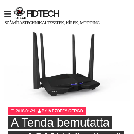
Skip
to
FIDTECH
content
SZÁMÍTÁSTECHNIKAI TESZTEK, HÍREK, MODDING
2018-04-24
BY
MEZŐFFY GERGŐ
A Tenda bemutatta