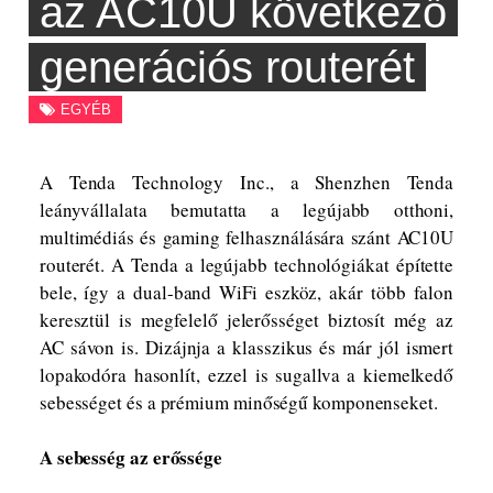
az AC10U következő
generációs routerét
EGYÉB
A Tenda Technology Inc., a Shenzhen Tenda
leányvállalata bemutatta a legújabb otthoni,
multimédiás és gaming felhasználására szánt AC10U
routerét. A Tenda a legújabb technológiákat építette
bele, így a dual-band WiFi eszköz, akár több falon
keresztül is megfelelő jelerősséget biztosít még az
AC sávon is. Dizájnja a klasszikus és már jól ismert
lopakodóra hasonlít, ezzel is sugallva a kiemelkedő
sebességet és a prémium minőségű komponenseket.
A sebesség az erőssége