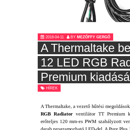
2018-04-11
BY
MEZŐFFY GERGŐ
A Thermaltake be
12 LED RGB Radia
Premium kiadásá
HÍREK
A Thermaltake
, a vezető hűtési megoldások
RGB Radiator
ventilátor TT Premium k
erőteljes 120 mm-es PWM szabályzott venti
darab programozható LED-del. A Pure Plus