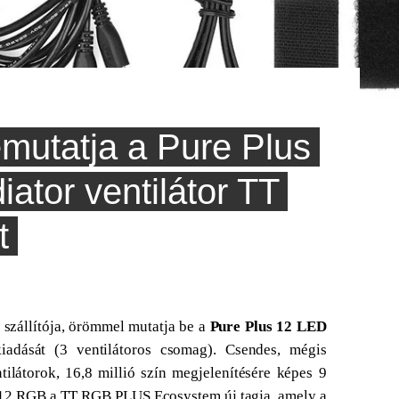
mutatja a Pure Plus
tor ventilátor TT
t
 szállítója, örömmel mutatja be
a
Pure Plus 12 LED
iadását (3 ventilátoros csomag). Csendes, mégis
látorok, 16,8 millió szín megjelenítésére képes 9
 12 RGB a TT RGB PLUS Ecosystem új tagja, amely a