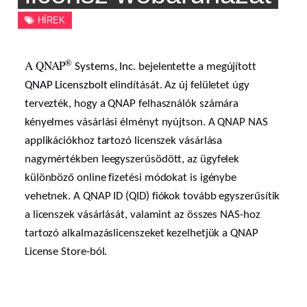
HÍREK
®
A QNAP
Systems, Inc.
bejelentette a megújított
QNAP Licenszbolt
e
lindítását. Az új felületet úgy
tervezték, hogy a QNAP felhasználók számára
kényelmes vásárlási élményt nyújtson. A QNAP NAS
applikációkhoz tartozó licenszek vásárlása
nagymértékben leegyszerűsödött, az ügyfelek
különböző online fizetési módokat is igénybe
vehetnek. A QNAP ID (QID) fiókok tovább egyszerűsítik
a licenszek vásárlását, valamint az összes NAS-hoz
tartozó alkalmazáslicenszeket kezelhetjük a QNAP
License Store-ból
.