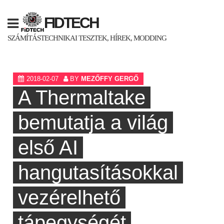
Skip
to
FIDTECH
content
SZÁMÍTÁSTECHNIKAI TESZTEK, HÍREK, MODDING
2018-02-07
BY
MEZŐFFY GERGŐ
A Thermaltake
bemutatja a világ
első AI
hangutasításokkal
vezérelhető
tápegységét