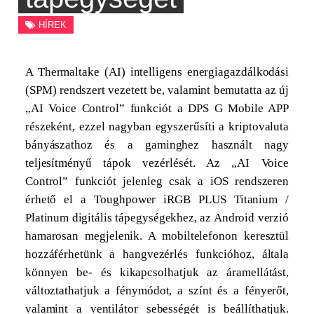
HÍREK
A Thermaltake (AI) intelligens energiagazdálkodási
(SPM) rendszert vezetett be, valamint bemutatta az új
„AI Voice Control” funkciót a DPS G Mobile APP
részeként, ezzel nagyban egyszerűsíti a kriptovaluta
bányászathoz és a gaminghez használt nagy
teljesítményű tápok vezérlését. Az „AI Voice
Control” funkciót jelenleg csak a iOS rendszeren
érhető el a Toughpower iRGB PLUS Titanium /
Platinum digitális tápegységekhez, az Android verzió
hamarosan megjelenik. A mobiltelefonon keresztül
hozzáférhetünk a hangvezérlés funkcióhoz, általa
könnyen be- és kikapcsolhatjuk az áramellátást,
változtathatjuk a fénymódot, a színt és a fényerőt,
valamint a ventilátor sebességét is beállíthatjuk.