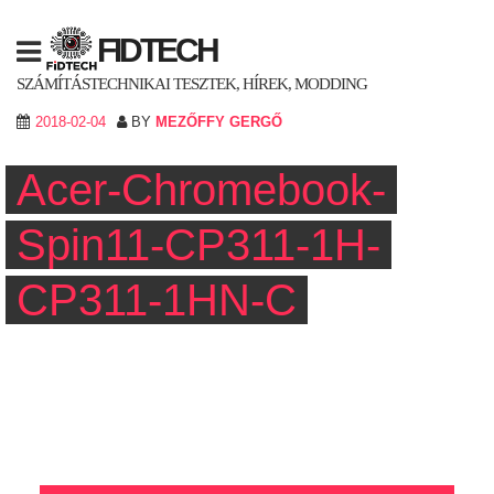
Skip
to
FIDTECH
content
SZÁMÍTÁSTECHNIKAI TESZTEK, HÍREK, MODDING
2018-02-04
BY
MEZŐFFY GERGŐ
Acer-Chromebook-
Spin11-CP311-1H-
CP311-1HN-C