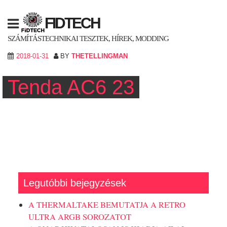
Skip
to
FIDTECH
content
SZÁMÍTÁSTECHNIKAI TESZTEK, HÍREK, MODDING
2018-01-31
BY
THETELLINGMAN
Tenda AC6 23
Legutóbbi bejegyzések
A THERMALTAKE BEMUTATJA A RETRO
ULTRA ARGB SOROZATOT