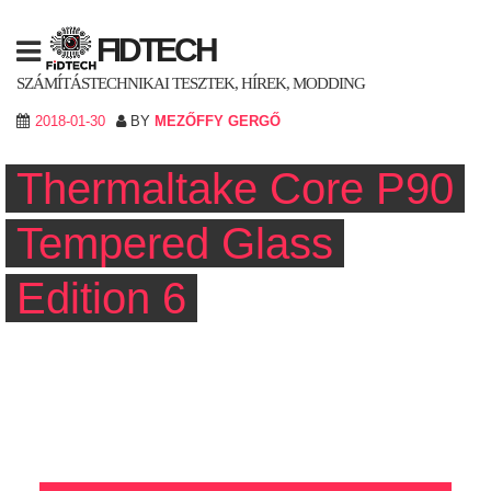
Skip
to
FIDTECH
content
SZÁMÍTÁSTECHNIKAI TESZTEK, HÍREK, MODDING
2018-01-30
BY
MEZŐFFY GERGŐ
Thermaltake Core P90
Tempered Glass
Edition 6