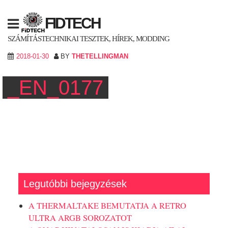
Skip
to
FIDTECH
content
SZÁMÍTÁSTECHNIKAI TESZTEK, HÍREK, MODDING
2018-01-30
BY
THETELLINGMAN
_EN_0177
Legutóbbi bejegyzések
A THERMALTAKE BEMUTATJA A RETRO
ULTRA ARGB SOROZATOT