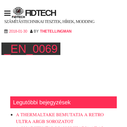
Skip
to
FIDTECH
content
SZÁMÍTÁSTECHNIKAI TESZTEK, HÍREK, MODDING
2018-01-30
BY
THETELLINGMAN
_EN_0069
Legutóbbi bejegyzések
A THERMALTAKE BEMUTATJA A RETRO
ULTRA ARGB SOROZATOT