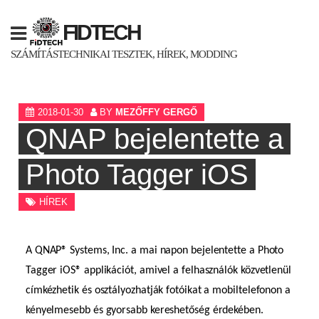
Skip
to
FIDTECH
content
SZÁMÍTÁSTECHNIKAI TESZTEK, HÍREK, MODDING
2018-01-30
BY
MEZŐFFY GERGŐ
QNAP bejelentette a
Photo Tagger iOS
HÍREK
A QNAP® Systems, Inc. a mai napon bejelentette a Photo
Tagger iOS® applikációt, amivel a felhasználók közvetlenül
címkézhetik és osztályozhatják fotóikat a mobiltelefonon a
kényelmesebb és gyorsabb kereshetőség érdekében.