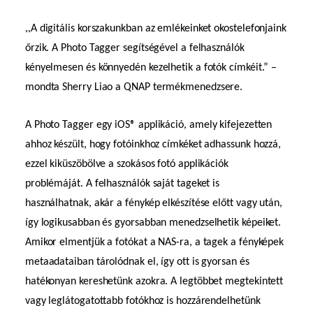
„
A digitális korszakunkban az emlékeinket okostelefonjaink
őrzik. A Photo Tagger segítségével a felhasználók
kényelmesen és könnyedén kezelhetik a fotók címkéit.” –
mondta Sherry Liao a QNAP termékmenedzsere.
A Photo Tagger egy iOS
®
applikáció, amely kifejezetten
ahhoz készült, hogy fotóinkhoz címkéket adhassunk hozzá,
ezzel kiküszöbölve a szokásos fotó applikációk
problémáját. A felhasználók saját tageket is
használhatnak, akár a fénykép elkészítése előtt vagy után,
így logikusabban és gyorsabban menedzselhetik képeiket.
Amikor elmentjük a fotókat a NAS-ra, a tagek a fényképek
metaadataiban tárolódnak el, így ott is gyorsan és
hatékonyan kereshetünk azokra. A legtöbbet megtekintett
vagy leglátogatottabb fotókhoz is hozzárendelhetünk