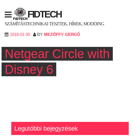
Skip
to
FIDTECH
content
SZÁMÍTÁSTECHNIKAI TESZTEK, HÍREK, MODDING
2018-01-30
BY
MEZŐFFY GERGŐ
Netgear Circle with
Disney 6
Legutóbbi bejegyzések