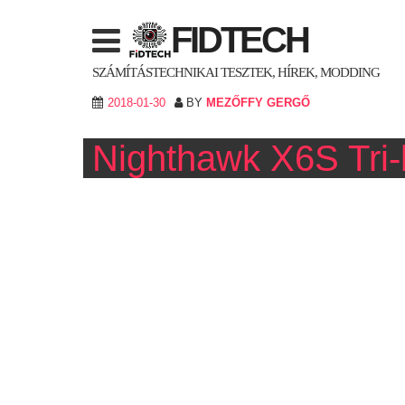
Skip
FIDTECH
to
content
SZÁMÍTÁSTECHNIKAI TESZTEK, HÍREK, MODDING
2018-01-30
BY
MEZŐFFY GERGŐ
Nighthawk X6S Tri