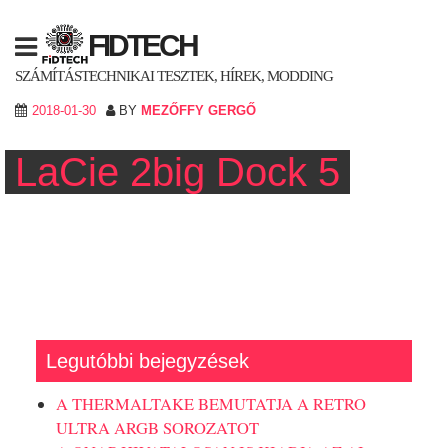
Skip
to
FIDTECH
content
SZÁMÍTÁSTECHNIKAI TESZTEK, HÍREK, MODDING
2018-01-30
BY
MEZŐFFY GERGŐ
LaCie 2big Dock 5
Legutóbbi bejegyzések
A THERMALTAKE BEMUTATJA A RETRO
ULTRA ARGB SOROZATOT