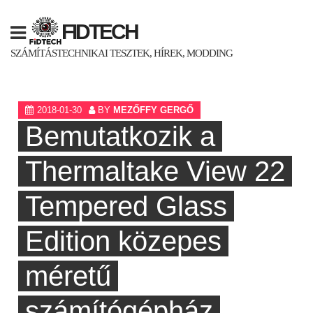
Skip
to
FIDTECH
content
SZÁMÍTÁSTECHNIKAI TESZTEK, HÍREK, MODDING
2018-01-30
BY
MEZŐFFY GERGŐ
Bemutatkozik a
Thermaltake View 22
Tempered Glass
Edition közepes
méretű
számítógépház