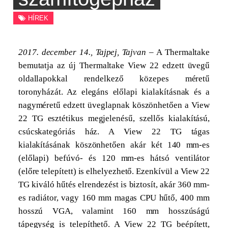
HÍREK
2017. december 14., Tajpej, Tajvan
– A Thermaltake
bemutatja az új Thermaltake View 22 edzett üvegű
oldallapokkal rendelkező közepes méretű
toronyházát. Az elegáns előlapi kialakításnak és a
nagyméretű edzett üveglapnak köszönhetően a View
22 TG esztétikus megjelenésű, szellős kialakítású,
csúcskategóriás ház. A View 22 TG tágas
kialakításának köszönhetően akár két 140 mm-es
(előlapi) befúvó- és 120 mm-es hátsó ventilátor
(előre telepített) is elhelyezhető. Ezenkívül a View 22
TG kiváló hűtés elrendezést is biztosít, akár 360 mm-
es radiátor, vagy 160 mm magas CPU hűtő, 400 mm
hosszú VGA, valamint 160 mm hosszúságú
tápegység is telepíthető. A View 22 TG beépített,