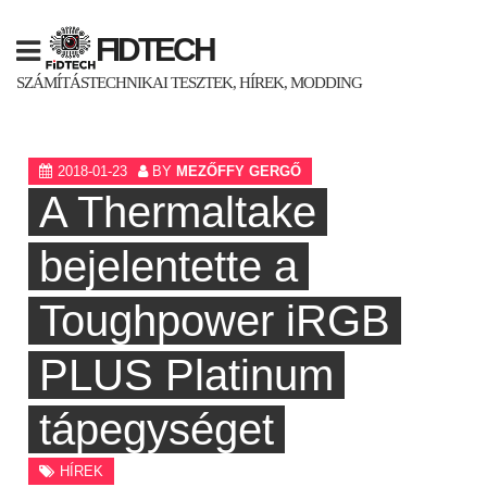
Skip
to
FIDTECH
content
SZÁMÍTÁSTECHNIKAI TESZTEK, HÍREK, MODDING
2018-01-23
BY
MEZŐFFY GERGŐ
A Thermaltake
bejelentette a
Toughpower iRGB
PLUS Platinum
tápegységet
HÍREK