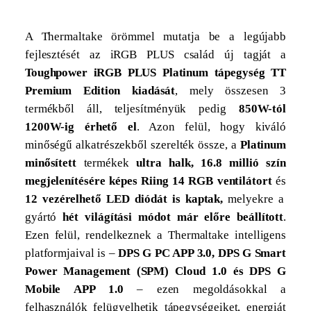
A Thermaltake örömmel mutatja be a legújabb
fejlesztését az iRGB PLUS család új tagját a
Toughpower iRGB PLUS Platinum tápegység
TT
Premium Edition kiadását
, mely összesen 3
termékből áll, teljesítményük pedig
850W-tól
1200W-ig érhető el
. Azon felül, hogy kiváló
minőségű alkatrészekből szerelték össze,
a
Platinum
minősített
termékek
ultra halk, 16.8 millió szín
megjelenítésére képes Riing 14 RGB ventilátort
és
12 vezérelhető LED diódát is kaptak,
melyekre a
gyártó
hét világítási módot már előre beállított
.
Ezen felül, rendelkeznek a Thermaltake intelligens
platformjaival is
–
DPS G PC APP 3.0, DPS G Smart
Power Management (SPM) Cloud 1.0 és DPS G
Mobile APP 1.0
– ezen megoldásokkal a
felhasználók felügyelhetik tápegységeiket, energiát