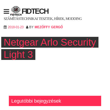
Skip
to
FIDTECH
content
SZÁMÍTÁSTECHNIKAI TESZTEK, HÍREK, MODDING
2018-01-23
BY
MEZŐFFY GERGŐ
Netgear Arlo Security
Light 3
Legutóbbi bejegyzések