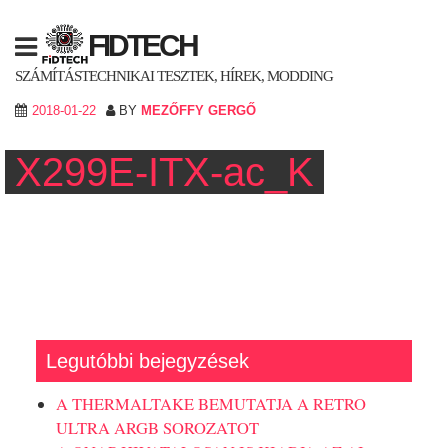
Skip
to
FIDTECH
content
SZÁMÍTÁSTECHNIKAI TESZTEK, HÍREK, MODDING
2018-01-22
BY
MEZŐFFY GERGŐ
X299E-ITX-ac_K
Legutóbbi bejegyzések
A THERMALTAKE BEMUTATJA A RETRO
ULTRA ARGB SOROZATOT