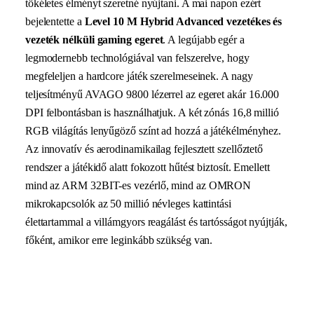
tökéletes élményt szeretné nyújtani. A mai napon ezért
bejelentette a
Level 10 M Hybrid Advanced vezetékes és
vezeték nélküli gaming egeret
. A legújabb egér a
legmodernebb technológiával van felszerelve, hogy
megfeleljen a hardcore játék szerelmeseinek. A nagy
teljesítményű AVAGO 9800 lézerrel az egeret akár 16.000
DPI felbontásban is használhatjuk. A két zónás 16,8 millió
RGB világítás lenyűgöző színt ad hozzá a játékélményhez.
Az innovatív és aerodinamikailag fejlesztett szellőztető
rendszer a játékidő alatt fokozott hűtést biztosít. Emellett
mind az ARM 32BIT-es vezérlő, mind az OMRON
mikrokapcsolók az 50 millió névleges kattintási
élettartammal a villámgyors reagálást és tartósságot nyújtják,
főként, amikor erre leginkább szükség van.