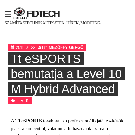
Skip
to
FIDTECH
content
SZÁMÍTÁSTECHNIKAI TESZTEK, HÍREK, MODDING
2018-01-22
BY
MEZŐFFY GERGŐ
Tt eSPORTS
bemutatja a Level 10
M Hybrid Advanced
HÍREK
A
Tt
eSPORTS
továbbra is a professzionális játékeszközök
piacára koncentrál, valamint a felhasználók számára