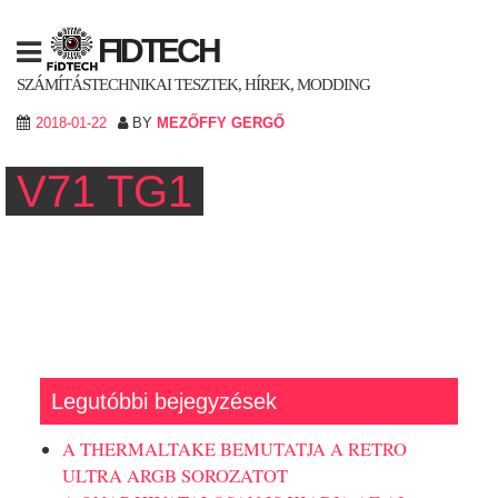
Skip
to
FIDTECH
content
SZÁMÍTÁSTECHNIKAI TESZTEK, HÍREK, MODDING
2018-01-22
BY
MEZŐFFY GERGŐ
V71 TG1
Legutóbbi bejegyzések
A THERMALTAKE BEMUTATJA A RETRO
ULTRA ARGB SOROZATOT