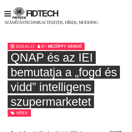
Skip
to
FIDTECH
content
SZÁMÍTÁSTECHNIKAI TESZTEK, HÍREK, MODDING
2018-01-22
BY
MEZŐFFY GERGŐ
QNAP és az IEI
bemutatja a „fogd és
vidd” intelligens
szupermarketet
HÍREK