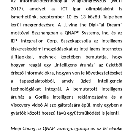
Az Információtechnológiai Világkongresszus (WCIT
2017), amelyet az ICT ipar olimpiájaként is
ismerhetünk, szeptember 10 és 13 között Tajpejben
kerül megrendezésre. A „Living the Digi+Tal Dream”
mottóval összhangban a QNAP® Systems, Inc. és az
IEI® Integration Corp. összekapcsolja az intelligens
kiskereskedelmi megoldásokat az intelligens internetes
újításokkal, melynek keretében bemutatja, hogy
hogyan reagál egy „intelligens áruház” az üzletből
érkező információkra, hogyan von le következtetéseket
a tapasztalatokból, amely üzleti intelligencia
technológiákat integrál. A bemutatott intelligens
áruház a Gorilla intelligens reklámozására és a
Viscovery videó AI szolgáltatására épül, mely egyben a
gyártók között hosszú távú együttműködést is jelenti.
Meiji Chang, a QNAP vezérigazgatója és az IEI elnöke